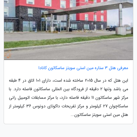
معرفی هتل 3 ستاره مین استی سویتز ساسکاتون کانادا
این هتل که در سال 2015 ساخته شده است، دارای 101 اتاق در 4 طبقه
می باشد وتنها 2 دقیقه از فرودگاه بین المللی ساسکاتون فاصله دارد. با
مرکز شهر ساسکاتون 11 دقیقه فاصله دارد، با مرکز مسابقات اتومبیل رانی
ساسکاچوان 27 کیلومتر و مرکز تفریحات داکوتای دونوس 36 کیلومتر از
هتل مین استی سویتز ساسکاتون...