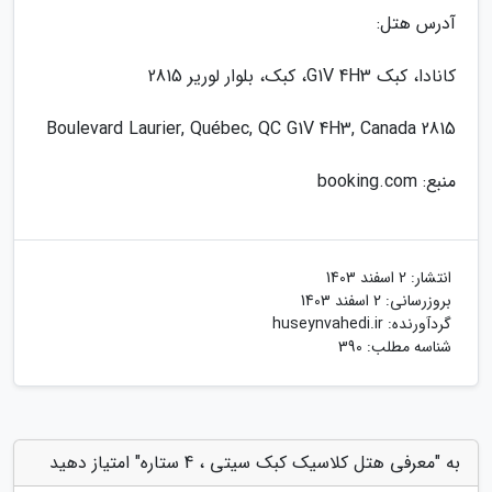
آدرس هتل:
کانادا، کبک G1V 4H3، کبک، بلوار لوریر 2815
2815 Boulevard Laurier, Québec, QC G1V 4H3, Canada
منبع: booking.com
انتشار:
2 اسفند 1403
بروزرسانی:
2 اسفند 1403
گردآورنده:
huseynvahedi.ir
شناسه مطلب: 390
به "معرفی هتل کلاسیک کبک سیتی ، 4 ستاره" امتیاز دهید