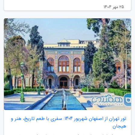
25 مهر 1404
تور تهران از اصفهان شهریور 1404: سفری با طعم تاریخ، هنر و
هیجان