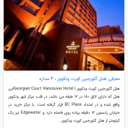
معرفی هتل گئورجین کورت ونکوور ، 4 ستاره
هتل گئورجین کورت ونکوور | Georgian Court Vancouver Hotelاین
هتل که دارای اتاق 180 در 12 طبقه می باشد، در قلب مرکز شهر ونکوور
واقع شده و در امتداد BC Place قرار گرفته است. با مرکز خرید در
خیابان رابسون 12 دقیقه پیاده روی فاصله دارد و Edgewater نیز یک
کیلومتر از هتل گئورجین کورت ونکوور...