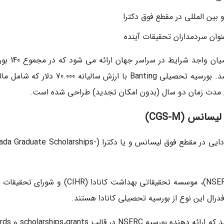
بین المللی در مقطع فوق دکترا
نوان سردمداران تحقیقات آینده
هر سال تعداد 70 بورسیه تحصیلی کانادا به متقاضیا
تحصیلی در این گروه به طور همزمان فعال می باشد. بورسیه تحصیلی Banting با ارزش سالیانه .000
ای مدت زمان دو سال (بدون امکان تجدید) طراحی شده است.
نس (CGS-M)
یکی دیگر از بورسیه های تحصیلی دانشجویان کانادایی در مقطع فوق لیسانس و یا دکترا (ate Scholarships
شورای تحقیقات علوم طبیعی و مهندسی کانادا (NSERC)، موسسه تحقیقاتی بهداشت کانادا (CIHR) و 
سازمان دولتی NSERC تامین نماینده مالی می باشد که 