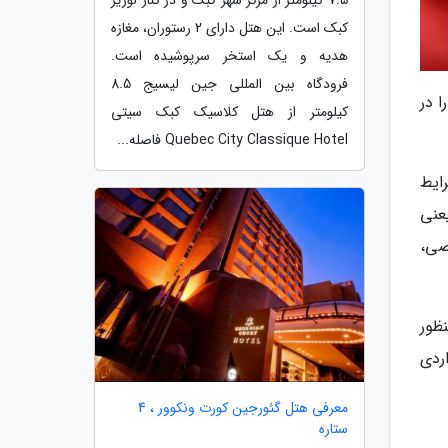
7.5 کیلومتر از مرکز شهر کبک و در کنار لوریر
کبک است. این هتل دارای 2 رستوران، مغازه
هدیه و یک استخر سرپوشیده است.
فرودگاه بین المللی جین لیسیج 8.5
ا در
کیلومتر از هتل کلاسیک کبک سیتی
Quebec City Classique Hotel فاصله...
ایط
عنی
صی،
نظور
ردی
معرفی هتل گئورجین کورت ونکوور ، 4
ستاره