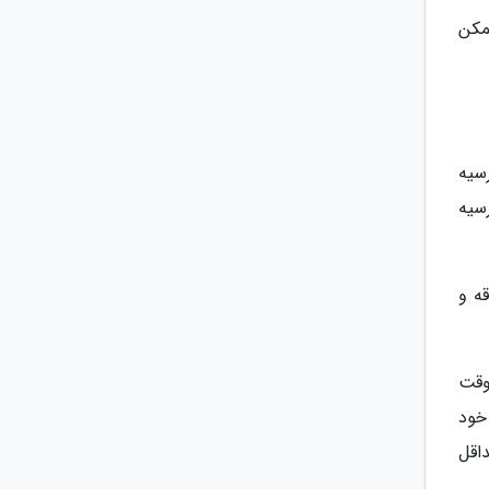
مکن
سیه
ورسیه
ه و
وقت
خود
اقل