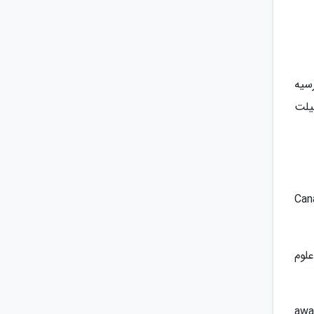
ن واجد شرایط در سراسر جهان ارائه می شود که در مجموع 140 بورسیه
70 دلار که شامل مالیلت
Canada Gradu-
شورای تحقیقات علوم
ارائه دهنده بورسیه NSERC در قالب scholarships،grants و awards