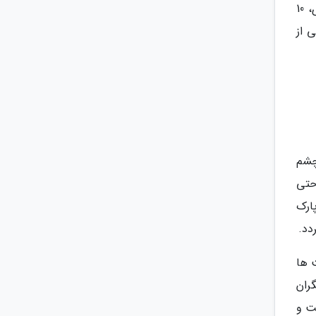
تما پارک استانبول حدود 35 بخش سرگرمیی دارد و میزبان طولانی ترین تونل استانبول می باشد. ترن هوایی 55 متری، 10
 از
چشم
حتی
ارک
دد.
ت ها
ران
ت و