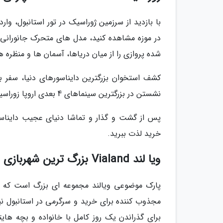
با بازدید از سرزمین ژوراسیک در تور استانبول، وا
شده پروازی را از میان دریاها، آسمان ها و منظره 
کشف استخوان بزرگترین دایناسورهای دنیا، سفر به
نشستن در بزرگترین سینماهای 4 بعدی اروپا زوراسیک لند را در میان لیست نفریحات مجردی استانبول قرار می دهند.
پس از گشت و گذار و تماشا دنیای عجیب دایناسور
خرید لذت ببرید.
ویا لند Vialand بزرگ ترین شهربازی استانبول
پارک موضوعی ویالند مجموعه ای بزرگ است که در
مجذوب کننده برای خرید و سرگرمی در استانبول نی
برای گذراندن یک روز کامل با خانواده و بچه ها