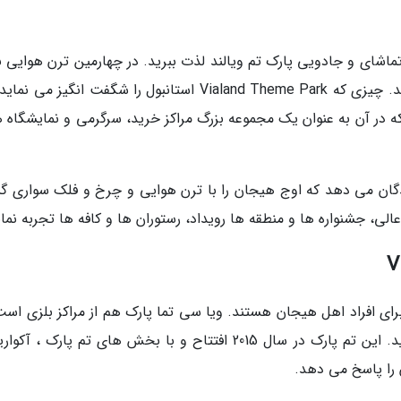
 تماشای و جادویی پارک تم ویالند لذت ببرید. در چهارمین ترن هوایی 
دنیا و بعلاوه انواع سواری و هیجان عالی لذت ببرید. چیزی که Vialand Theme Park استانبول را شگفت انگیز 
 در آن به عنوان یک مجموعه بزرگ مراکز خرید، سرگرمی و نمایشگاه ها
یندگان می دهد که اوج هیجان را با ترن هوایی و چرخ و فلک سواری 
ی، جشنواره ها و منطقه ها رویداد، رستوران ها و کافه ها تجربه نمای
ی افراد اهل هیجان هستند. ویا سی تما پارک هم از مراکز بلزی است
در لیست سرگرمیات مجردی استانبول قرار می گیرید. این تم پارک در سال 2015 افتتاح و با بخش های تم پارک ، 
ن را پاسخ می دهد.