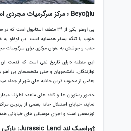
Beyoğlu ؛ مرکز سرگرمیات مجردی استانبول
بی اوغلو یکی از 39 منطقه استانبول
جنوب با تنگه بسفر همسایه است. بی اوغلو به خ
جنب و جوشش به عنوان مرکزی برای سرگرمیات مجر
این منطقه دارای تاریخ غنی است که قدمت آن ب
نوازندگان، دانشجویان و حتی متخصصان بی اغلو را 
بعضی از محبوب ترین جاذبه های شهر از جمله میدان
حضور رستوران ها و کافه های متعدد اطراف میدان 
نماید، خیابان استقلال خانه بعضی از برترین مرا
نوزدهمی است و اجرای موسیقی های خیابانی همه و
ژوراسیک لند Jurassic Land: پارکی از دایناسورها