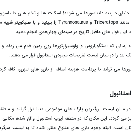
رد دنیای دیرینه دایناسورها می شوید! اسکلت ها و تخم های دایناسوره
در موزه مشاهده کنید، مدل های متحرک جانورانی مانند Triceratops و Tyrannosaurus را ببینید و با هلیکو
ها این غول های ماقبل تاریخ در سینمای چهاربعدی انجام دهید.
 زمانی که استگوزاروس و ولوسیراپتورها روی زمین قدم می زدند و ال
ها می تواند با پرداخت هزینه اضافه از بازی های لیزری، کافه گرد
 میان لیست بزرگترین پارک های موضوعی دنیا قرار گرفته و منطقه
ز می گردد. این مکان که در منطقه ایوپ استانبول واقع شده، مکانی ع
یتان است. البته وجود بازی های متنوع علتی شده تا به لیست سرگرم