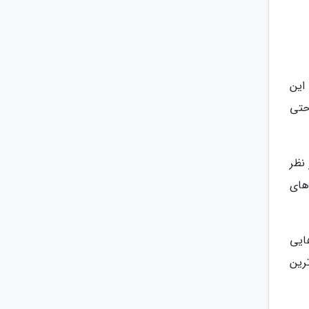
این
 راحتی
نظر
های
 هایی
ترین