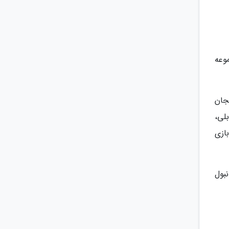
جموعه
جان
لی،
ازی
بول