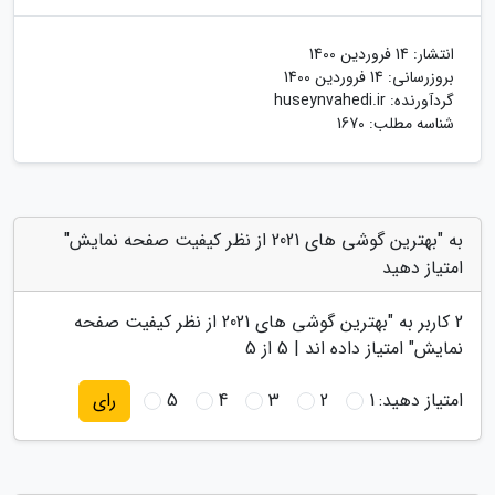
انتشار:
14 فروردین 1400
بروزرسانی:
14 فروردین 1400
گردآورنده:
huseynvahedi.ir
شناسه مطلب: 1670
به "بهترین گوشی های 2021 از نظر کیفیت صفحه نمایش"
امتیاز دهید
2
کاربر به "
بهترین گوشی های 2021 از نظر کیفیت صفحه
نمایش
" امتیاز داده اند |
5
از 5
امتیاز دهید:
1
2
3
4
5
رای