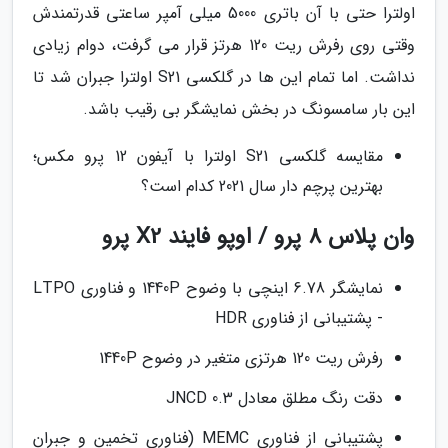
اولترا حتی با آن باتری 5000 میلی آمپر ساعتی قدرتمندش
وقتی روی رفرش ریت 120 هرتز قرار می گرفت، دوام زیادی
نداشت. اما تمام این ها در گلکسی S21 اولترا جبران شد تا
این بار سامسونگ در بخش نمایشگر بی رقیب باشد.
مقایسه گلکسی S21 اولترا با آیفون 12 پرو مکس؛
بهترین پرچم دار سال 2021 کدام است؟
وان پلاس 8 پرو / اوپو فایند X2 پرو
نمایشگر 6.78 اینچی با وضوح 1440P و فناوری LTPO
- پشتیبانی از فناوری HDR
رفرش ریت 120 هرتزی متغیر در وضوح 1440P
دقت رنگ مطلق معادل 0.3 JNCD
پشتیبانی از فناوری MEMC (فناوری تخمین و جبران