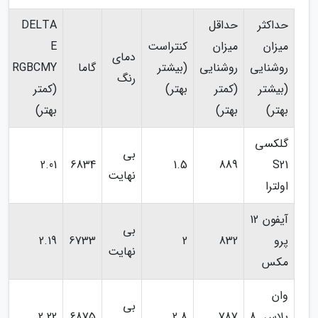
حداکثر
حداقل
DELTA
میزان
میزان
کنتراست
E
دمای
روشنایی
روشنایی
(بیشتر
گاما
RGBCMY
رنگ
(بیشتر
(کمتر
بهتر)
(کمتر
بهتر)
بهتر)
بهتر)
گلکسی
بی
2.01
6834
1.5
889
S21
نهایت
اولترا
آیفون 12
بی
پرو
832
2
6733
2.19
نهایت
مکس
وان
بی
پلاس 8
787
2.8
6875
2.22