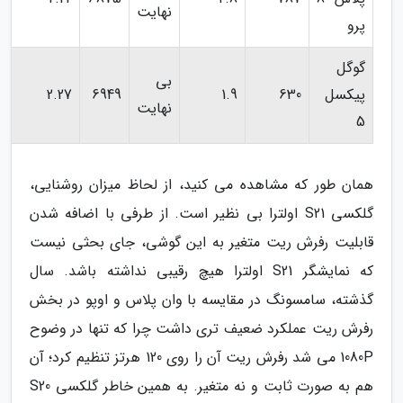
نهایت
پرو
گوگل
بی
پیکسل
630
1.9
6949
2.27
نهایت
5
همان طور که مشاهده می کنید، از لحاظ میزان روشنایی،
گلکسی S21 اولترا بی نظیر است. از طرفی با اضافه شدن
قابلیت رفرش ریت متغیر به این گوشی، جای بحثی نیست
که نمایشگر S21 اولترا هیچ رقیبی نداشته باشد. سال
گذشته، سامسونگ در مقایسه با وان پلاس و اوپو در بخش
رفرش ریت عملکرد ضعیف تری داشت چرا که تنها در وضوح
1080P می شد رفرش ریت آن را روی 120 هرتز تنظیم کرد؛ آن
هم به صورت ثابت و نه متغیر. به همین خاطر گلکسی S20