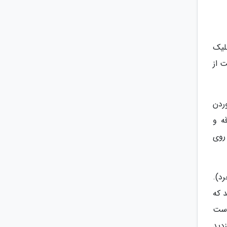
لیک
 از
ردن
ه و
روی
رد).
 که
است
دید