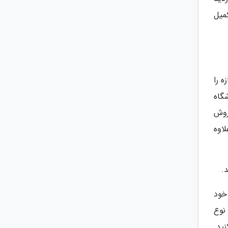
میل
 را
گاه
روش
لاوه
.
خود
نوع
ید.