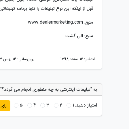
قبل از اینکه این نوع تبلیغات را تنها برنامه تبلیغا
منبع: www.dealermarketing.com
منبع: الی گشت
انتشار:
12 اسفند 1398
بروزرسانی:
14 بهمن 1403
به "تبلیغات اینترنتی به چه منظوری انجام می گردد؟" 
امتیاز دهید:
1
2
3
4
5
رای