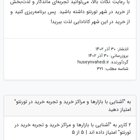
با رعایت نکات بالا، می‌توانید تجربه‌ای ماندگار و لذت‌بخش
از خرید در شهر تورنتو داشته باشید. پس برنامه‌ریزی کنید و
از خرید در این شهر کانادایی لذت ببرید!
انتشار:
30 آذر 1402
بروزرسانی:
30 آذر 1402
گردآورنده:
huseynvahedi.ir
شناسه مطلب: 321
به "آشنایی با بازارها و مراکز خرید و تجربه خرید در تورنتو"
امتیاز دهید
2
کاربر به "
آشنایی با بازارها و مراکز خرید و تجربه خرید در
تورنتو
" امتیاز داده اند |
5
از 5