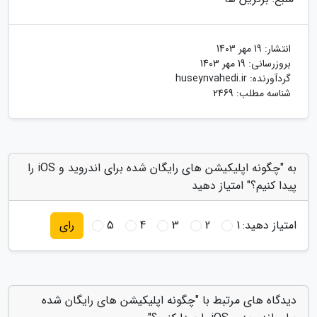
انتشار:
19 مهر 1403
بروزرسانی:
19 مهر 1403
گردآورنده:
huseynvahedi.ir
شناسه مطلب: 2469
به "چگونه اپلیکیشن های رایگان شده برای اندروید و iOS را
پیدا کنیم؟" امتیاز دهید
امتیاز دهید:
1
2
3
4
5
رای
دیدگاه های مرتبط با "چگونه اپلیکیشن های رایگان شده