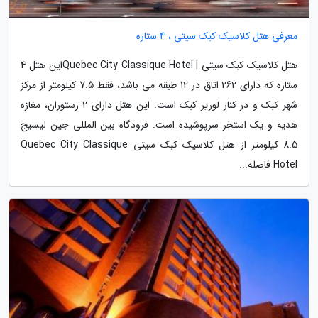
معرفی هتل کلاسیک کبک سیتی ، 4 ستاره
هتل کلاسیک کبک سیتی | Quebec City Classique Hotelاین هتل 4
ستاره که دارای 262 اتاق در 12 طبقه می باشد، فقط 7.5 کیلومتر از مرکز
شهر کبک و در کنار لوریر کبک است. این هتل دارای 2 رستوران، مغازه
هدیه و یک استخر سرپوشیده است. فرودگاه بین المللی جین لیسیج
8.5 کیلومتر از هتل کلاسیک کبک سیتی Quebec City Classique
Hotel فاصله...