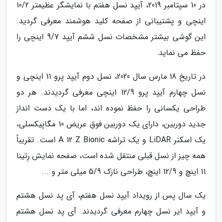
در 10 سپتامبر 2019، آیپد نسل هفتم با نمایشگر عظیمتر 10/2
اینچی و پشتیبانی از صفحه کلید هوشمند معرفی گردید.
این گوشی بیشتر مشخصات نسل ششم آیپد 9/7 اینچی را
حفظ می نماید.
در تاریخ 18 مارس سال 2020، نسل دوم آیپد پرو 11 اینچی و
نسل چهارم آیپد پرو 12/9 اینچی معرفی گردیدند. هر دو
طراحی یکسانی را حفظ نموده اند، اما با یک دست انداز
جدید دوربین، دارای یک دوربین فوق عریض 10 مگاپیکسلی،
یک اسکنر LiDAR و یک تراشه A 12 Z Bionic است. تقریباً
همه چیز از نسل قبلی منتقل شده است، صفحه نمایش رِتینا
11 اینچ و 12/9 اینچ، طراحی نازک 5/9 میلی متر و ...
یک سال پس از رویداد آیپد نسل هفتم، آی پد نسل هشتم
و آیپد ایر نسل چهارم معرفی گردیدند. آی پد نسل هشتم