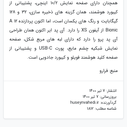
همچنان دارای صفحه نمایش 10/2 اینچی، پشتیبانی از
کیبورد هوشمند، همان گزینه های ذخیره سازی، 32 و 128
گیگابایت و رنگ های یکسان است، اما اکنون پردازنده A 12
Bionic از آیفون XS را دارد. آی پد ایر اکنون همان طراحی
آی پد پرو را دارد که دارای لبه های مربع شکل، صفحه
نمایش شبکیه چشم مایع، پورت USB-C و پشتیبانی از
صفحه کلید هوشمند فویلو و کیبورد جادویی است.
منبع: فرارو
انتشار:
7 تیر 1400
بروزرسانی:
7 تیر 1400
گردآورنده:
huseynvahedi.ir
شناسه مطلب: 1812