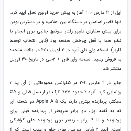
اپل از 12 مارس 2010 آغاز به پیش خرید اولین نسل آیپد کرد.
تنها تغییر اساسی در دستگاه بین اعلامیه و در دسترس بودن
برای پیش سفارش تغییر رفتار سوئیچ جانبی برای انجام یا
قطع صدا یا قفل چرخش صفحه بود (قابل انتخاب توسط
کاربر). نسخه وای فای آیپد در 3 آوریل 2010 در ایالات متحده
به فروش رسید. نسخه وای فای + 3جی در تاریخ 30 آوریل
منتشر شد.
جابز در 2 مارس 2011 در کنفرانس مطبوعاتی از آی پد 2
رونمایی کرد. آیپد 2 حدود 33٪ نازک تر از نسل قبلی و 15٪
سبکتر، پردازنده بهتری دارد، یک Apple A 5 دو هسته ای
که به گفته اپل، دو برابر سریعتر از پردازنده قبلی برای
پردازنده و تا 9 برابر سریعتر برای پردازنده های گرافیکی
است. آیپد 2 شامل دوربین های جلو و عقب است که از