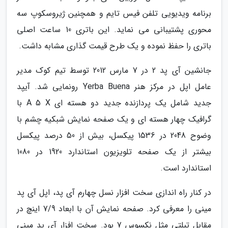
برنامه ویدیویی تلفن فیس تایم و همچنین ژیروسکوپ سه
محوری پشتیبانی می نماید. این باتری 10 ساعت اصلی
باتری را حفظ نموده و یک طرح قیمت گذاری مشابه داشت.
جانشین آی پد 2 در 7 مارس 2012 توسط تیم کوک مدیر
عامل اپل در مرکز هنر Yerba Buena رونمایی شد. آیپد
جدید شامل یک پردازنده جدید دو هسته ای A 5 X با
گرافیک چهار هسته ای و یک صفحه نمایش شبکیه چشم با
وضوح 2048 در 1536 پیکسل، بیش از 50 درصد پیکسل
بیشتر از یک صفحه تلویزیون استاندارد 1920 در 1080
استاندارد است.
در کنار راه اندازی سخت افزار نسل چهارم آی پد، اپل آی پد
مینی را معرفی کرد. صفحه نمایش آن با ابعاد 7/9 اینچ در
مقابل تبلتی مثل نکسوس 7 بود. سخت افزار آی پد مینی