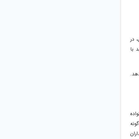
 در
 با
هد.
اده
حش در زمینی به مساحت 156 هکتار قرار دارد و بیش از 350 جاندار بومی و غیر بومی از حدود 100 گونه
ران