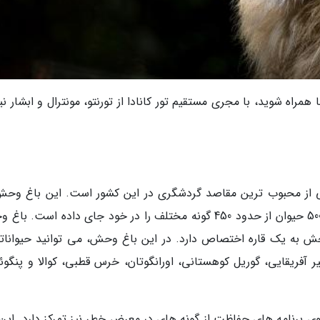
همراه شوید، با مجری مستقیم تور کانادا از تورنتو، مونترال و ابشار نیا
ی از محبوب ترین مقاصد گردشگری در این کشور است. این باغ وحش
زمینی به مساحت 287 هکتار قرار دارد و بیش از 5000 حیوان از حدود 450 گونه مختلف را در خود جای داده است
به یک قاره اختصاص دارد. در این باغ وحش، می توانید حیواناتی
ر آفریقایی، گوریل کوهستانی، اورانگوتان، خرس قطبی، کوالا و پنگوئن
روی برنامه های حفاظت از گونه های در معرض خطر نیز تمرکز دارد. این