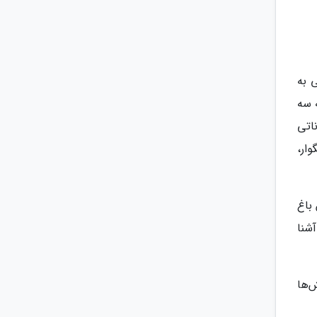
 به
ی به سه
اتی
ار،
 باغ
شنا
‌ها