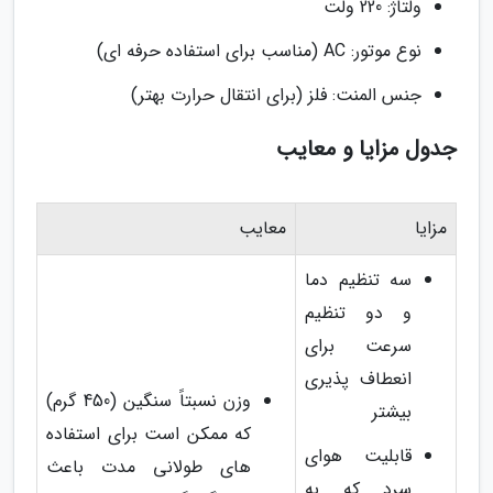
ولتاژ: 220 ولت
نوع موتور: AC (مناسب برای استفاده حرفه ای)
جنس المنت: فلز (برای انتقال حرارت بهتر)
جدول مزایا و معایب
مزایا
معایب
سه تنظیم دما
و دو تنظیم
سرعت برای
انعطاف پذیری
وزن نسبتاً سنگین (450 گرم)
بیشتر
که ممکن است برای استفاده
قابلیت هوای
های طولانی مدت باعث
سرد که به