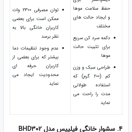
حفظ سلامت موها
توان مصرفی 2300 وات
و ایجاد حالت های
ممکن است برای بعضی
مختلف
کاربران خانگی بالا به
نظر برسد
دکمه سرد کن سریع
برای تثبیت حالت
عدم وجود تنظیمات دما
موها
بیشتر که برای بعضی از
کاربران حرفه ای
طراحی سبک و وزن
محدودیت ایجاد می
کم (200 گرم) که
نماید
استفاده طولانی
مدت را راحت می
نماید
4. سشوار خانگی فیلیپس مدل BHD302