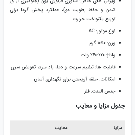
ویژگی های خاص: فناوری فراوری یون (جلوگیری از وز
شدن و حفظ رطوبت مو)، عملکرد پخش گرما برای
توزیع یکنواخت حرارت
نوع موتور: AC
وزن: 1050 گرم
ولتاژ: 220-240 ولت
قابلیت ها: تنظیم سرعت و دما، باد سرد، تعویض سری
امکانات: حلقه آویختن برای نگهداری آسان
جنس المنت: فلز
جدول مزایا و معایب
مزایا
معایب