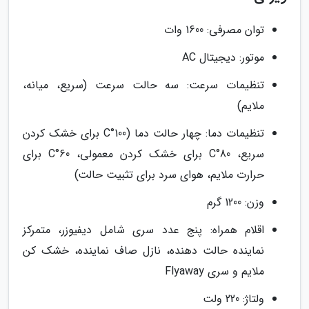
توان مصرفی: 1600 وات
موتور: دیجیتال AC
تنظیمات سرعت: سه حالت سرعت (سریع، میانه،
ملایم)
تنظیمات دما: چهار حالت دما (100°C برای خشک کردن
سریع، 80°C برای خشک کردن معمولی، 60°C برای
حرارت ملایم، هوای سرد برای تثبیت حالت)
وزن: 1200 گرم
اقلام همراه: پنج عدد سری شامل دیفیوزر، متمرکز
نماینده حالت دهنده، نازل صاف نماینده، خشک کن
ملایم و سری Flyaway
ولتاژ: 220 ولت