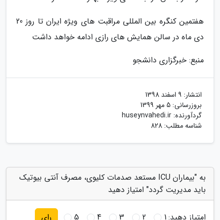
هفتمین کنگره بین المللی مراقبت های ویژه ایران تا روز 20
دی ماه در سالن همایش های رازی ادامه خواهد داشت
منبع: خبرگزاری دانشجو
انتشار:
9 اسفند 1398
بروزرسانی:
5 مهر 1399
گردآورنده:
huseynvahedi.ir
شناسه مطلب: 828
به "بیماران ICU مستعد صدمات کلیوی، مصرف آنتی بیوتیک
باید مدیریت گردد" امتیاز دهید
امتیاز دهید:
1
2
3
4
5
رای