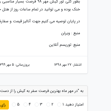
بطور کلی تور کیش مهر 98 فر
خنک بوده و می توانید در تمام ساعات روز از هتل خ
در پایان توصیه می کنیم جهت آنالیز قیمت و سفارش آنلاین
منبع : ویرلن
منبع: توریسم آنلاین
انتشار:
27 مهر 1398
بروزرسانی:
5 مهر 1399
به "در مهر ماه بهترین فرصت سفر به کیش را از دست 
امتیاز دهید:
1
2
3
4
5
رای