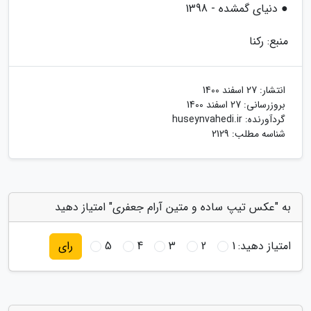
● دنیای گمشده - 1398
منبع: رکنا
انتشار:
27 اسفند 1400
بروزرسانی:
27 اسفند 1400
گردآورنده:
huseynvahedi.ir
شناسه مطلب: 2129
به "عکس تیپ ساده و متین آرام جعفری" امتیاز دهید
امتیاز دهید:
1
2
3
4
5
رای