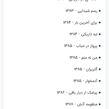
● رسم شیدایی - 1383
● برای آخرین بار - 1384
● لبه تاریکی - 1384
● پرواز در حباب - 1385
● من نه منم - 1385
● گلریزان - 1385
● آدمخوار - 1385
● پیامک از دیار باقی - 1386
● منظومه آتش - 1387