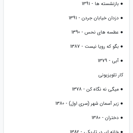
● بازنشسته ها - 1391
● دزدان خیابان جردن - 1391
● عطسه های نحس - 1390
● بگو که رویا نیست - 1387
● آبی - 1379
کار تلویزیونی
● میگی نه نگاه کن - 1378
● زیر آسمان شهر (سری اول) - 1380
● دختران - 1380
● خانه ای در تاریکی - 1382