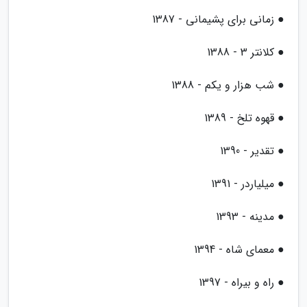
● زمانی برای پشیمانی - 1387
● کلانتر 3 - 1388
● شب هزار و یکم - 1388
● قهوه تلخ - 1389
● تقدیر - 1390
● میلیاردر - 1391
● مدینه - 1393
● معمای شاه - 1394
● راه و بیراه - 1397