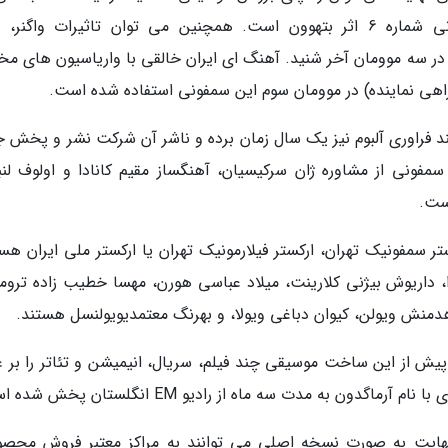
شبیه به سمفونی فانتاستیک اثر برلیوز و سمفونی شماره 6 اثر بتهوون است. همچنین می توان تاثیرات واگنر
ر سه موومان آخر شنید. آهنگ ای ایران خالقی با واریاسیون های مخ
راهی نماینده) در موومان سوم این سمفونی استفاده شده است.
ند فراوری آلبوم نیز یک سال زمان برده و ناشر آن شرکت نشر و پخش ج
فونی از مشاوره ژان سرکیسیان، آهنگساز مقیم کانادا و اولوف لنب
ست.
تر سمفونیک تهران، ارکستر فیلارمونیک تهران یا ارکستر ملی ایران هس
، داریوش بیژنی کلارینت، میلاد عباسی هورن، مهسا خطیب زاده تروم
هدمنش ویولن، کیوان دباغی ویولا، و بهرنگ معتمدیویولنسل هستند.
ش از این ساخت موسیقی چند فیلم، سریال، انیمیشن و تئاتر را بر ع
 به مدت سه ماه از رادیو EM انگلستان پخش شده است.
ی نهایت به صورت نسخه اصلی می توانند به مراکز معتبر فروش محصو