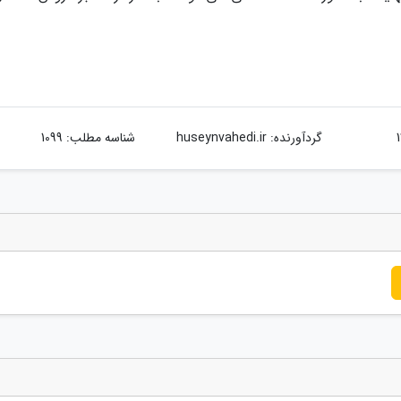
گردآورنده:
huseynvahedi.ir
شناسه مطلب: 1099