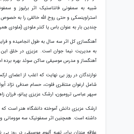
استراوینسکی و حتی روح الله خالقی را به خصوص د
چندین بار به عنوان باس یا کنتر ملودی (ملودی هم
آهنگسازی کل اثر سه سال به طول انجامیده و فرای
به مدیریت نیما جوان است. عزیزی در خلق این سم
آهنگساز و مدرس موسیقی ساکن سوئد بهره برده ا
نوازندگان در روز بی نهایت که اغلب از اعضای ارکس
شامل ارغوان منتظری فلوت، حسام صدفی نژاد اُبوا
سپهر عباسی ترومبون، ارشک عزیزی پیانو، فرزان زا
ارشک عزیزی دانش آموخته دانشگاه هنر است که پی
داشته است. همچنین اثر سمفونیک سه موومانی وی با نام آرماگدون
علاقه مندان برای تهیه آلبوم موسیقی در روز ب