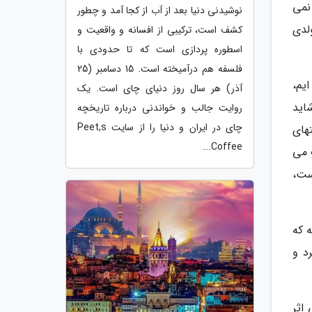
نمی
نوشیدنی دنیا بعد از آب از کجا آمد و چطور
لدی
کشف است، ترکیبی از افسانه و واقعیت و
اسطوره پردازی است که تا حدودی با
فلسفه هم درآمیخته است. 15 دسامبر (25
یم،
آذر) هر سال روز دنیای چای است. یک
اید
روایت جالب و خواندنی درباره تاریخچه
چای در ایران و دنیا را از سایت Peet,s
های
Coffee...
 می
است،
 که
د و
اثر