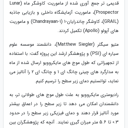
قدیمی تر جمع آوری شده از ماموریت کاوشگر ماه (Lunar
Prospector)، ماموریت آزمایشگاه داخلی و بازیابی جاذبه
(GRAIL)، کاوشگر چاندرایان-1 (Chandrayaan-1) و ماموریت
های آپولو (Apollo) تکمیل کردند.
متیو سیگلر (Matthew Siegler)، دانشمند موسسه علوم
سیاره ای (PSI) و پژوهشگر ارشد این پروژه گفت: با استفاده
از تجهیزاتی که طول موج های مایکروویو ارسال شده از ماه
به مدارگرد های چینی چانگ ای 1 و چانگ ای 2 را آنالیز می
نماید، توانستیم دمای زیر سطح را ترسیم کنیم.
رادیومتری مایکروویو به علت طول موج های طولانی تر، به
دانشمندان امکان می دهد تا زیر سطح را در اعماق بیشتر
مورد آنالیز قرار دهند و دمای فیزیکی زیر سطح را در حدود
0.3 تا 5.6 متر میزان گیری نمایند. آنچه که پژوهشگران بین