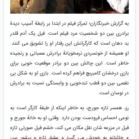
به گزارش خبرنگاران؛ تمرکز فیلم در ابتدا بر رابطۀ آسیب دیدۀ
برادری بین دو شخصیت مرد فیلم است. فیل یک آدم قلدر
بد دهان است که کارگرانش این رفتار او را تشویق می کنند.
او همیشه از خونسردی نرمخویانۀ برادرش عصبانی و رنجیده
خاطر است. این چالش بین دو برادر موقعیت خوبی برای
بازی درخشان کامبربچ فراهم کرده است. بازی او به شکل بی
نقصی بین دو قطب تندخویی و وابستگی نسبت به برادرش
در نوسان است.
رز، همسر تازه جورج، به خاطر اینکه از طبقۀ کارگر است به
نوعی احساس فرودست بودن دارد. وقتی او به خانۀ جورج و
فیل در مزرعه شان نقل مکان می کند، خشم فیل صورتی تازه
و خائنانه به خودش می گیرد و عشق تازه و پرشور بین