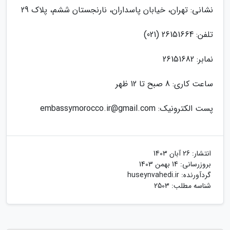
نشانی: تهران، خیابان پاسداران، نارنجستان ششم، پلاک 29
تلفن: 26151664 (021)
نمابر: 26151682
ساعت کاری: 8 صبح تا 12 ظهر
پست الکترونیک:
embassymorocco.ir@gmail.com
انتشار:
26 آبان 1403
بروزرسانی:
14 بهمن 1403
گردآورنده:
huseynvahedi.ir
شناسه مطلب: 2503