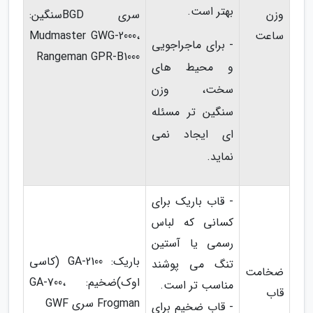
بهتر است.
وزن
سری BGDسنگین:
ساعت
Mudmaster GWG-2000،
- برای ماجراجویی
Rangeman GPR-B1000
و محیط های
سخت، وزن
سنگین تر مسئله
ای ایجاد نمی
نماید.
- قاب باریک برای
کسانی که لباس
رسمی یا آستین
باریک: GA-2100 (کاسی
تنگ می پوشند
ضخامت
اوک)ضخیم: GA-700،
مناسب تر است.
قاب
Frogman سری GWF
- قاب ضخیم برای