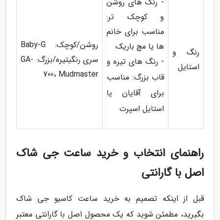
- رنگ های روشن
و کوچک تر:
مناسب برای خانم
روشن/کوچک: Baby-G
ها یا مچ باریک
رنگ و
سری رنگیتیره/بزرگ: GA-
- رنگ های تیره و
استایل
700، Mudmaster
قاب بزرگ: مناسب
برای آقایان یا
استایل اسپرت
راهنمای انتخاب و خرید ساعت جی شاک
اصل با گارانتی
قبل از اینکه تصمیم به خرید ساعت کاسیو جی شاک
بگیرید، مطمئن شوید که یک محصول اصل با گارانتی معتبر