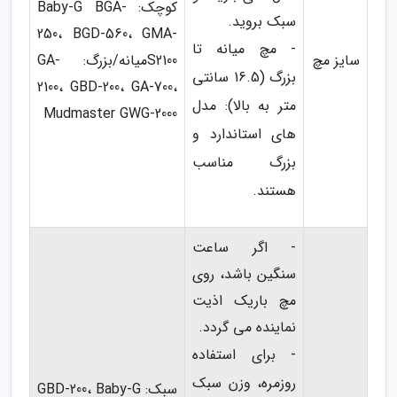
کوچک: Baby-G BGA-
سبک بروید.
250، BGD-560، GMA-
- مچ میانه تا
سایز مچ
S2100میانه/بزرگ: GA-
بزرگ (16.5 سانتی
2100، GBD-200، GA-700،
متر به بالا): مدل
Mudmaster GWG-2000
های استاندارد و
بزرگ مناسب
هستند.
- اگر ساعت
سنگین باشد، روی
مچ باریک اذیت
نماینده می گردد.
- برای استفاده
روزمره، وزن سبک
سبک: GBD-200، Baby-G