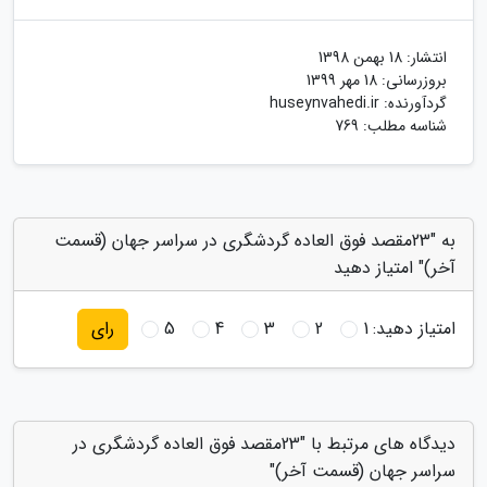
انتشار:
18 بهمن 1398
بروزرسانی:
18 مهر 1399
گردآورنده:
huseynvahedi.ir
شناسه مطلب: 769
به "23مقصد فوق العاده گردشگری در سراسر جهان (قسمت
آخر)" امتیاز دهید
امتیاز دهید:
1
2
3
4
5
رای
دیدگاه های مرتبط با "23مقصد فوق العاده گردشگری در
سراسر جهان (قسمت آخر)"