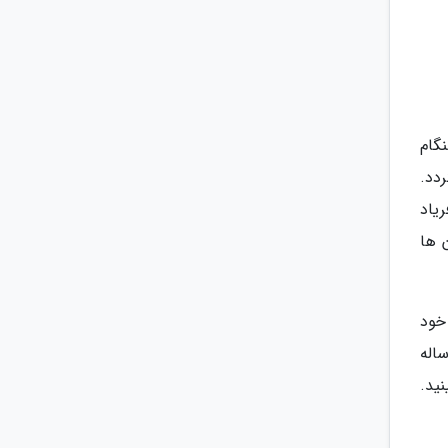
گام
دد.
یاد
 ها
خود
مان یادگیری موضوعات مختلف به وسیله فرزندمان باشد. به عنوان مثال، وقتی کودک 2 ساله
ید.