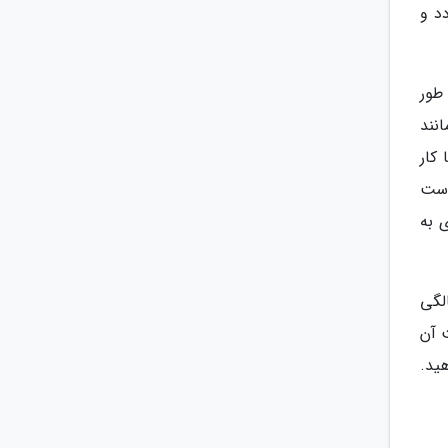
دد و
طور
نند
 کار
است
 به
بچه ها دو ساله بدانید این است که بسیاری از بچه ها تا سن 2 سالگی
ت آن
ید.