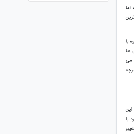
اما
رین
ه با
 ها
 می
هرچه
این
ارد با
ییر