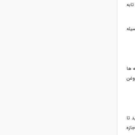
ابه
یله
ه ها
وغن
 تا
ازه