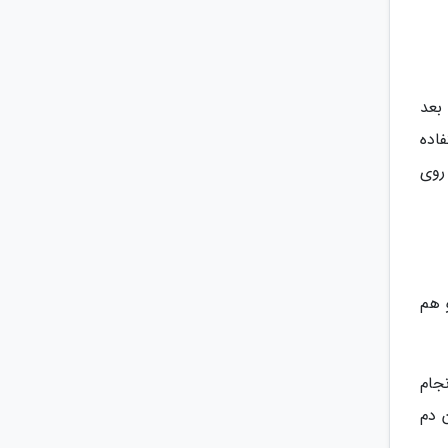
 بعد
فاده
 روی
و هم
نجام
 یا بیشتر زعفران دم