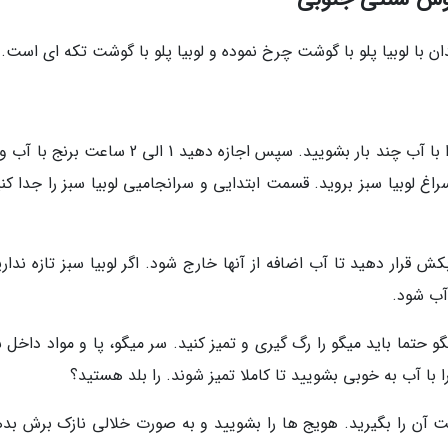
دان با لوبیا پلو با گوشت چرخ نموده و لوبیا پلو با گوشت تکه ای است.
در اولین مرحله از طرز تهیه لوبیا پلو با میگو، برنج را با آب چند بار بشویید. سپس اجازه دهید 1 الی 2
غ لوبیا سبز بروید. قسمت ابتدایی و سرانجامیی لوبیا سبز را جدا کنی
ش قرار دهید تا آب اضافه از آنها خارج شود. اگر لوبیا سبز تازه نداری
 آب شود.
و حتما باید میگو را رگ گیری و تمیز کنید. سر میگو، پا و مواد داخل
را با آب به خوبی بشویید تا کاملا تمیز شوند. را بلد هستید؟
آن را بگیرید. هویج ها را بشویید و به صورت خلالی نازک برش بده