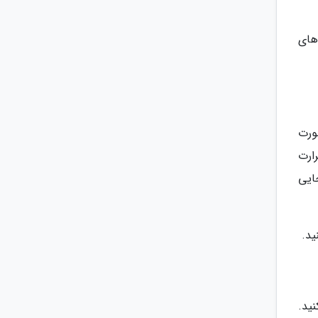
های
صورت
رارت
ایی
ید.
ید.