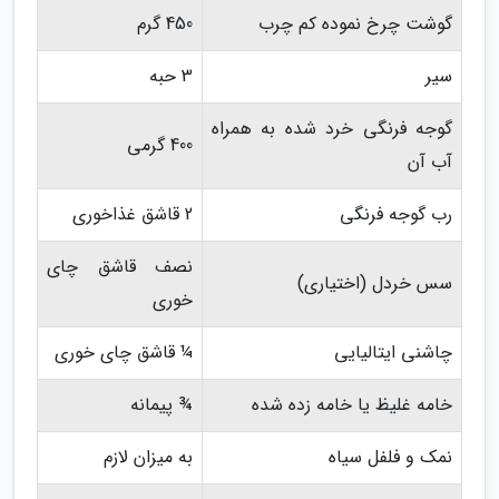
گوشت چرخ نموده کم چرب
450 گرم
سیر
3 حبه
گوجه فرنگی خرد شده به همراه
400 گرمی
آب آن
رب گوجه فرنگی
2 قاشق غذاخوری
نصف قاشق چای
سس خردل (اختیاری)
خوری
چاشنی ایتالیایی
¼ قاشق چای خوری
خامه غلیظ یا خامه زده شده
¾ پیمانه
نمک و فلفل سیاه
به میزان لازم