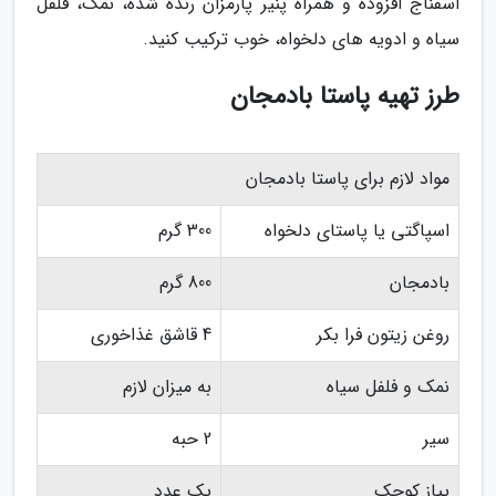
اسفناج افزوده و همراه پنیر پارمزان رنده شده، نمک، فلفل
سیاه و ادویه های دلخواه، خوب ترکیب کنید.
طرز تهیه پاستا بادمجان
مواد لازم برای پاستا بادمجان
اسپاگتی یا پاستای دلخواه
300 گرم
بادمجان
800 گرم
روغن زیتون فرا بکر
4 قاشق غذاخوری
نمک و فلفل سیاه
به میزان لازم
سیر
2 حبه
پیاز کوچک
یک عدد