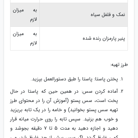
به میزان
نمک و فلفل سیاه
لازم
به میزان
پنیر پارمزان رنده شده
لازم
طرز تهیه:
پختن پاستا: پاستا را طبق دستورالعمل بپزید.
آماده کردن سس: در همین حین که پاستا در حال
پخت است، سس پستو (آموزش آن را در محتوای طرز
تهیه سس پستو بخوانید) و خامه را در یک تابه بریزید
و خوب هم بزنید. سپس تابه را روی حرارت میانه قرار
دهید و اجازه دهید به مدت 5 تا 7 دقیقه بجوشد و
کمی غلیظ گردد. اگر سس بیش از حد غلیظ شد، می