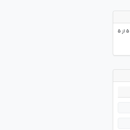
5
از 5