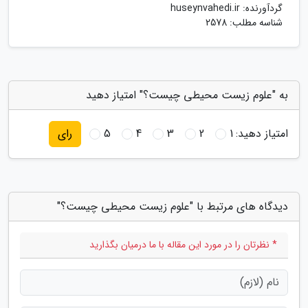
گردآورنده:
huseynvahedi.ir
شناسه مطلب: 2578
به "علوم زیست محیطی چیست؟" امتیاز دهید
امتیاز دهید:
1
2
3
4
5
رای
دیدگاه های مرتبط با "علوم زیست محیطی چیست؟"
* نظرتان را در مورد این مقاله با ما درمیان بگذارید