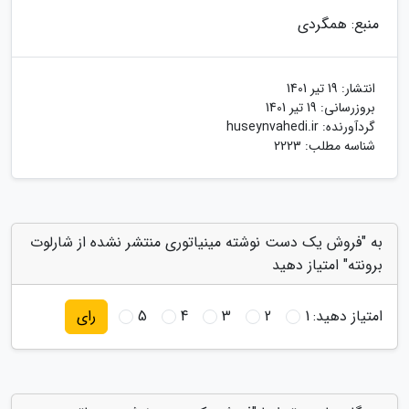
منبع: همگردی
انتشار:
19 تیر 1401
بروزرسانی:
19 تیر 1401
گردآورنده:
huseynvahedi.ir
شناسه مطلب: 2223
به "فروش یک دست نوشته مینیاتوری منتشر نشده از شارلوت
برونته" امتیاز دهید
امتیاز دهید:
1
2
3
4
5
رای