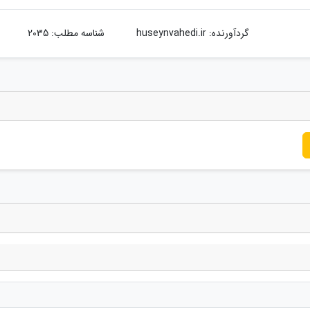
گردآورنده:
huseynvahedi.ir
شناسه مطلب: 2035